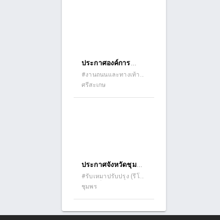
ชนิดฝาปิด
คอนกรีตเสริมเหล็ก
พร้อม งานขยายผิว
จราจร
คอนกรีตเสริมเหล็ก
ประกาศองค์การ
บ้านแม่หล่าย หมู่ที่ ๒
บริหารส่วนตำบลหน
#งานถนนและทางเท้า
บริเวณโรงน้ำดื่มบ่อ
(ถนนคอนกรีต ถนน
ศรีสะเกษ
องไฮ เรื่อง ประกวด
รินทิพย์ ถึงบริเวณ
ลาดยาง ถนนดินลูกรัง)
ราคาจ้างก่อสร้างจ้าง
#อื่นๆ
บ้าน นายสานิตย์
ก่อสร้างถนน
หล่ายแปด ด้วยวิธี
คอนกรีตเสริมเหล็ก
ประกวดราคา
บ้านหนองไฮ หมู่ที่ ๑
อิเล็กทรอนิกส์ (e-
(โนนต๊ะ - ตำบล
bidding)
โดด) ตำบลหนองไฮ
ประกาศจังหวัดชุมพร
อำเภออุทุมพรพิสัย
เรื่อง ประกวดราคา
#รับเหมาปรับปรุง (รีโน
จังหวัดศรีสะเกษ
เวท) #อื่นๆ
ชุมพร
จ้างก่อสร้างปรับปรุง
กว้าง ๕ เมตร ยาว
อาคารสำนักงาน
๑,๕๐๘ เมตร หนา
นิคมสหกรณ์ปะทิว
๐.๑๕ เมตร หรือมี