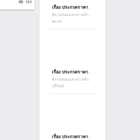
remove_red_eye
555
เรื่อง ประกวดราคา
จ้างก่อสร้างโครงการ
#งานถนนและทางเท้า
(ถนนคอนกรีต ถนน
พะเยา
ปรับปรุงถนน
ลาดยาง ถนนดินลูกรัง)
การเกษตร โดยการ
ลงหินคลุกบดอัดแน่น
สายทางห้วยต้นต้อง-
วังค่า หมู่ที่ ๑๒ บ้านจำ
บอน ตำบลอ่างทอง
อำเภอเชียงคำ จังหวัด
เรื่อง ประกวดราคา
พะเยา ด้วยวิธี
จ้างก่อสร้างวางท่อ
#งานถนนและทางเท้า
ประกวดราคา
(ถนนคอนกรีต ถนน
บุรีรัมย์
ระบายน้ำ
อิเล็กทรอนิกส์ (e-
ลาดยาง ถนนดินลูกรัง)
คอนกรีตเสริมเหล็ก
bidding)
พร้อมบ่อพัก
คอนกรีตเสริมเหล็ก
บ้าน หนองยาง หมู่ที่
๒๐ ซอยหนองยาง-
หนองปรือ ด้วยวิธี
เรื่อง ประกวดราคา
ประกวดราคา