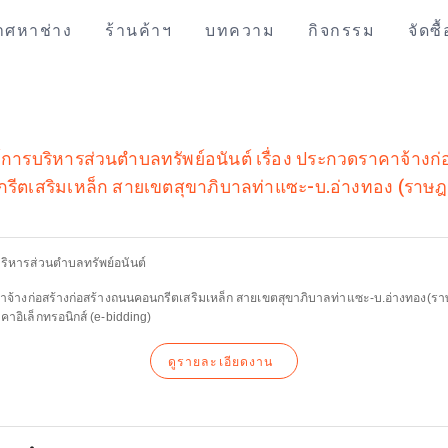
าศหาช่าง
ร้านค้าฯ
บทความ
กิจกรรม
จัดซื
ารบริหารส่วนตำบลทรัพย์อนันต์ เรื่อง ประกวดราคาจ้างก่อ
ีตเสริมเหล็ก สายเขตสุขาภิบาลท่าแซะ-บ.อ่างทอง (ราษฎร์
ิหารส่วนตำบลทรัพย์อนันต์
าจ้างก่อสร้างก่อสร้างถนนคอนกรีตเสริมเหล็ก สายเขตสุขาภิบาลท่าแซะ-บ.อ่างทอง(ราษฎร
คาอิเล็กทรอนิกส์ (e-bidding)
ดูรายละเอียดงาน