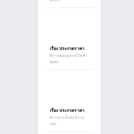
สงขลา
ถนน
ประกวดราคา
ลาดยาง ถนนดินลูกรัง)
คอนกรีตเสริมเหล็ก
#รับเหมาก่อสร้าง
อิเล็กทรอนิกส์ (e-
รหัสทางหลวงท้องถิ่น
bidding)
สข.ถ ๘๒ – ๑๔๒ สาย
โต๊ะอีหม่าม หมู่ที่ ๒
ตำบลท่าชะมวง
อำเภอรัตภูมิ จังหวัด
เรื่อง ประกวดราคา
สงขลา ด้วยวิธี
จ้างงานปรับปรุงฯ
#งานซ่อมอุปกรณ์ไฟฟ้า
ประกวดราคา
ชุมพร
เปลี่ยนสาย SAC ซอย
อิเล็กทรอนิกส์ (e-
ห้วยกลาง ม.๓ ต.เขา
bidding)
ทะลุ อ.สวี จ.ชุมพร
ด้วยวิธีประกวดราคา
อิเล็กทรอนิกส์ (e-
bidding)
เรื่อง ประกวดราคา
จ้างก่อสร้างก่อสร้าง
#งานรางน้ำฝน #งาน
ถนนและทางเท้า (ถนน
แพร่
รางส่งน้ำ
คอนกรีต ถนนลาดยาง
คอนกรีตเสริมเหล็ก
ถนนดินลูกรัง)