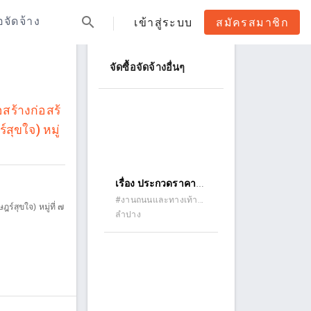
search
้อจัดจ้าง
เข้าสู่ระบบ
สมัครสมาชิก
จัดซื้อจัดจ้างอื่นๆ
สร้างก่อสร้
สุขใจ) หมู่
เรื่อง ประกวดราคา
จ้างก่อสร้างปรับปรุง
#งานถนนและทางเท้า
์สุขใจ) หมู่ที่ ๗
(ถนนคอนกรีต ถนน
ลำปาง
ถนนและบ่อพัก ถนน
ลาดยาง ถนนดินลูกรัง)
พหลโยธิน ซอย ๗
ด้วยวิธีประกวดราคา
อิเล็กทรอนิกส์ (e-
bidding)