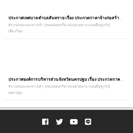
ประกาศเทศบาลตำบลสันทราย เรื่อง ประกวดราคาจ้างก่อสร้าง
ก่อสร้างถนนคอนกรีตเสริมเหล็ก รหัสทางหลวงท้องถิ่น ชม.ถ.
#งานถนนและทางเท้า (ถนนคอนกรีต ถนนลาดยาง ถนนดินลูกรัง)
เชียงใหม่
๑๙๔-๐๐๗ สายบ้านสันป่าข่า-บ้านห้วยงูนอก หมู่ที่ ๑๒ ตำบล
สันทราย อำเภอฝาง จังหวัดเชียงใหม่ กว้าง ๕.๐๐ เมตร ยาว
๑,๐๐๐ เมตร หนา ๐.๑๕ เมตร หรือมีพื้นที่ไม่น้อยกว่า ๕,๐๐๐
ตารางเมตร ๑ สาย
ประกาศองค์การบริหารส่วนจังหวัดนครปฐม เรื่อง ประกวดราคา
จ้างเหมาปรับปรุงถนนลาดยางแอสฟัลท์ติกคอนกรีต เส้นคลอง
#งานถนนและทางเท้า (ถนนคอนกรีต ถนนลาดยาง ถนนดินลูกรัง)
นครปฐม
หนองไผ่ หมู่ที่ ๑,๓ และ หมู่ที่ ๔