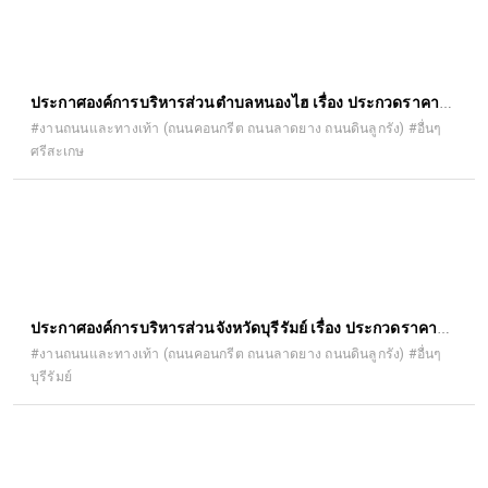
ประกาศองค์การบริหารส่วนตำบลหนองไฮ เรื่อง ประกวดราคา
จ้างก่อสร้างจ้างก่อสร้างถนนคอนกรีตเสริมเหล็กบ้านหนองไฮ หมู่
#งานถนนและทางเท้า (ถนนคอนกรีต ถนนลาดยาง ถนนดินลูกรัง) #อื่นๆ
ศรีสะเกษ
ที่ ๑ (โนนต๊ะ - ตำบล โดด) ตำบลหนองไฮ อำเภออุทุมพรพิสัย
จังหวัดศรีสะเกษ กว้าง ๕ เมตร ยาว ๑,๕๐๘ เมตร หนา ๐.๑๕
เมตร หรือมีพื้นที่คอนกรีตไม่น้อยกว่า ๗,๕๔๐ ตารางเมตร
ประกาศองค์การบริหารส่วนจังหวัดบุรีรัมย์ เรื่อง ประกวดราคา
จ้างปรับปรุงถนนลาดยางผิวทาง Asphaltic Concrete โดยวิธี
#งานถนนและทางเท้า (ถนนคอนกรีต ถนนลาดยาง ถนนดินลูกรัง) #อื่นๆ
บุรีรัมย์
Pavement In - Place Recycling สาย บร.ถ. ๑ - ๐๐๑๔ บ้านห้วย
ราช หมู่ที่ ๑ ตำบลห้วยราช - บ้านเมืองไผ่ หมู่ที่ ๑ ตำบลเมืองไผ่
อำเภอห้วยราช จังหวัดบุรีรัมย