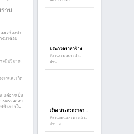
นครราชสีมา
สาธารณะภายใน
หมู่บ้าน หมู่ที่ ๙
ทราบ
บริเวณบ้านนายหยำ
เล้า อรุณ - บ้านนาย
ศรศักดิ์ เรืองรัตนภูมิ
องเครื่องทำ
ด้วยวิธีประกวดราคา
่างมาซ่อม
อิเล็กทรอนิกส์ (e-
ประกวดราคาจ้าง
bidding)
ก่อสร้างโครงการ
#งานระบบประปา
 อาจมีปริมาณ
(ระบบน้ำดี)
น่าน
ก่อสร้างระบบประปา
หมู่บ้านพลังงานแสง
อาทิตย์ บ้านศรีนา
ดวงจรและเกิด
ป่าน หมู่ที่ ๑ ตำบล
เรือง อำเภอเมืองน่าน
้น แต่อาจเป็น
จังหวัดน่าน ปริมาณ
ำการตรวจสอบ
งาน ดังนี้ ๑.๑ โครง
บไฟฟ้าภายใน
เรื่อง ประกวดราคา
เหล็กหอถังสูง ๑.๒ ถัง
จ้างก่อสร้างปรับปรุง
#งานถนนและทางเท้า
กรอง สนิมเหล็ก ๑.๓
(ถนนคอนกรีต ถนน
ลำปาง
ถนนและบ่อพัก ถนน
โรงควบคุมระบบ
ลาดยาง ถนนดินลูกรัง)
พหลโยธิน ซอย ๗