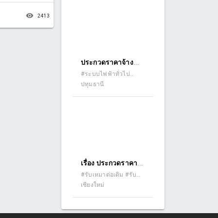
ไฟฟ้า ๑.๔ งานเจาะ
ด้วยวิธีประกวดราคา
บ่อบาดาล ๑.๕ ระบบ
remove_red_eye
2413
อิเล็กทรอนิกส์ (e-
พลังงานแสงอาทิตย์
bidding)
๑.๖ ถัง น้ำใส ด้วยวิธี
ประกวดราคา
อิเล็กทรอนิกส์ (e-
ประกวดราคาจ้าง
bidding)
ก่อสร้างโครงการ
#ระบบไฟฟ้าทั่วไป
#งานซ่อมอุปกรณ์ไฟฟ้า
ปทุมธานี
ปรับปรุงและ
ซ่อมแซมระบบไฟฟ้า
ส่องสว่าง ถนน
เลียบคลอง ระบายน้ำ
ที่ ๘ ซ้าย หมู่ที่ ๑ - หมู่
ที่ ๑๕ ตำบลคลองสาม
อำเภอคลองหลวง
เรื่อง ประกวดราคา
จังหวัดปทุมธานี ตาม
จ้างก่อสร้างปรับปรุง
#รับเหมาต่อเติม #รับ
แบบ องค์การบริหาร
เหมาปรับปรุง (รีโนเวท)
เชียงใหม่
ห้องปฏิบัติการ
ส่วนจังหวัดปทุมธานี
นักศึกษาบัณฑิตศึกษา
ด้วยวิธีประกวดราคา
อาคาร ๕ ชั้น ๓ คณะ
อิเล็กทรอนิกส์ (e-