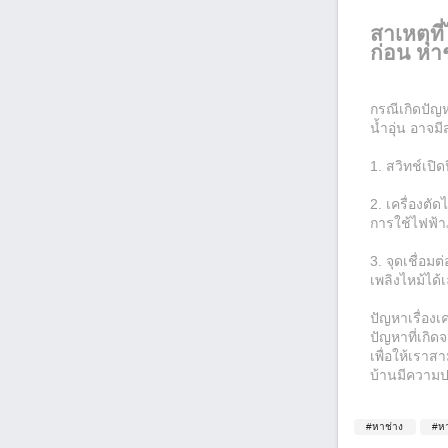
สาเหตุท
ก่อน หา
กรณีเกิดปัญห
น้ำอุ่น อาจ
1. สวิทช์เปิ
2. เครื่องตั
การใช้ไฟฟ้าภ
3. จุดเชื่อ
เพลิงไหม้ได้เ
ปัญหาเรื่องเ
ปัญหาที่เกิ
เพื่อให้เรา
บ้านมีความ
#หาช่าง
#หา