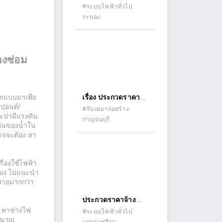
จ้างก่อสร้างงานติด
#ระบบไฟฟ้าทั่วไป
ระนอง
ตั้งไฟฟ้าแสงสว่าง
งานอำนวยความ
ปลอดภัยเพื่อป้องกัน
และแก้ไข อุบัติเหตุ
างซ่อม
ทางถนน ทางหลวง
หมายเลข ๔ ตอน
หงาว - อ่าวเคย
ออกแบบมาเพื่อ
เรื่อง ประกวดราคา
ระหว่าง
 ปอนด์/
จ้างก่อสร้างก่อสร้างที่
#รับเหมาก่อสร้าง
กม.๖๑๔+๔๒๐ -
ประปามีแรงดัน
กาญจนบุรี
จอดรถประชาชนและ
งดันของน้ำใน
กม.๖๑๔+๙๙๘ ด้วย
คนพิการ สำนักงาน
าจจะต้อง หา
วิธีประกวดราคา
ที่ดินจังหวัด
อิเล็กทรอนิกส์ (e-
กาญจนบุรี ด้วยวิธี
bidding)
ื่องใช้ไฟฟ้า
ประกวดราคา
อง ไม่แนะนำ
อิเล็กทรอนิกส์ (e-
หายมากกว่า
bidding)
ประกวดราคาจ้าง
ง หาช่างไฟ
ก่อสร้างติดตั้งโคมไฟ
#ระบบไฟฟ้าทั่วไป
ชำนาญ