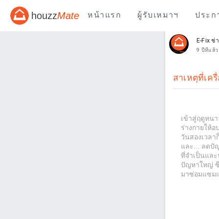
houzz
Mate
หน้าแรก
ผู้รับเหมาฯ
ประก
E-Fix ช่
9 ปีที่แล้ว
สาเหตุที่เคร
เข้าสู่ฤดูหน
ร่างกายให้อบอ
วันสองเวลาก็
และ... ลดปัญ
ที่จำเป็นและ
ปัญหาใหญ่ ซึ
มาซ่อมแซมแก