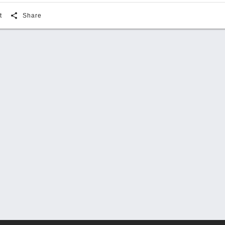
share
t
Share