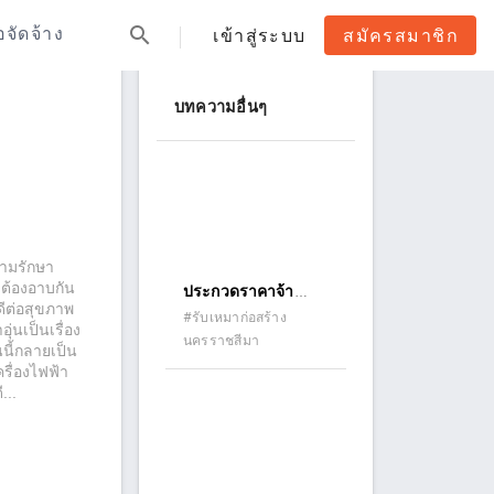
search
้อจัดจ้าง
เข้าสู่ระบบ
สมัครสมาชิก
บทความอื่นๆ
ยามรักษา
จะต้องอาบกัน
ประกวดราคาจ้า
ดีต่อสุขภาพ
ก่อสร้างบ้านพัก
#รับเหมาก่อสร้าง
่นเป็นเรื่อง
นครราชสีมา
ข้าราชการ ระดับ 9
นนี้กลายเป็น
อำดภอคง จังหวัด
รื่องไฟฟ้า
...
นครราชสีมา