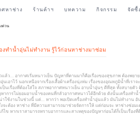
าศหาช่าง
ร้านค้าฯ
บทความ
กิจกรรม
จัดซื
างด่วน
ื่องทำน้ำอุ่นไม่ทำงาน รู้ไว้ก่อนหาช่างมาซ่อม
าวแล้ว... อากาศเริ่มหนาวเย็น ปัญหาที่ตามมาก็คือเรื่องของสุขภาพ ต้องพยา
ุ่นเอาไว้ นอกเหนือจากเรื่องเสื้อผ้าเครื่องนุ่งห่ม เรื่องของอุณหภูมิน้ำที่เรา
เป็นเรื่องที่ต้องใส่ใจ สภาพอากาศหนาวเย็น อาบน้ำอุ่นๆ ดีที่สุด ทั้งสบายตัว 
หาการไม่ยอมอาบน้ำของคนที่กลัวอากาศหนาวได้อีกด้วย ดังนั้นเครื่องทำน้ำอุ
น่าใช้งานในช่วงนี้ แต่... หากว่า พอเปิดเครื่องทำน้ำอุ่นแล้ว มันไม่ทำงาน อั
่งจะต้อง หาช่าง ที่มีความสามารถมาช่วยจัดการให้ แต่ก่อนจะ หาช่างซ่อมเค
้ไข หากเราสามารถทราบอาการและสาเหตุของปัญหาก่อนได้ก็เป็นเรื่องที่ดี