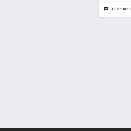
chat
0 Commen