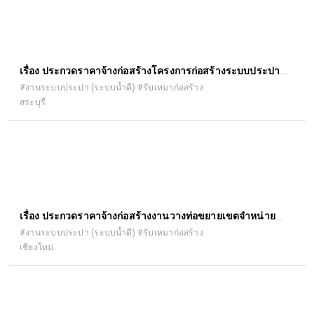
เรื่อง ประกวดราคาจ้างก่อสร้างโครงการก่อสร้างระบบประปา
แบบถังแชมเปญ ขนาด ๑๕ ลบ.ม. พร้อม เจาะบ่อบาดาล หมู่ที่ ๙
#งานระบบประปา (ระบบน้ำดี) #รับเหมาก่อสร้าง
สระบุรี
(กลุ่มบ้านนางดอกรัก ชูติมัลตานนท์) ด้วยวิธีประกวดราคา
อิเล็กทรอนิกส์ (e-bidding)
เรื่อง ประกวดราคาจ้างก่อสร้างงานวางท่อขยายเขตจำหน่ายน้ำ
บ้านร้องขุ่น ซอย ๔ หมู่ ๑๐ ตำบลสันปู เลย อำเภอดอยสะเก็ด
#งานระบบประปา (ระบบน้ำดี) #รับเหมาก่อสร้าง
เชียงใหม่
จังหวัดเชียงใหม่ ด้วยวิธีประกวดราคาอิเล็กทรอนิกส์ (e-bidding)