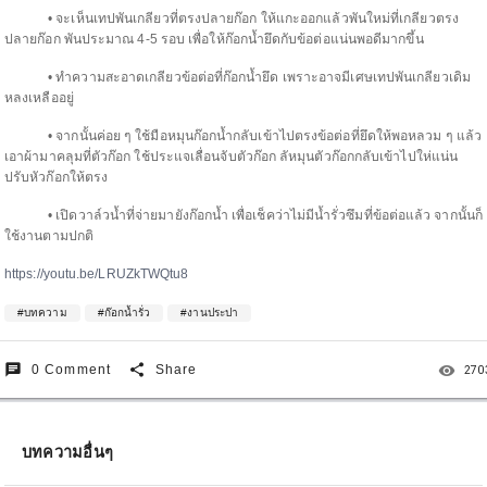
• จะเห็นเทปพันเกลียวที่ตรงปลายก๊อก ให้แกะออกแล้วพันใหม่ที่เกลียวตรง
ปลายก๊อก พันประมาณ 4-5 รอบ เพื่อให้ก๊อกน้ำยึดกับข้อต่อแน่นพอดีมากขึ้น
• ทำความสะอาดเกลียวข้อต่อที่ก๊อกน้ำยึด เพราะอาจมีเศษเทปพันเกลียวเดิม
หลงเหลืออยู่
• จากนั้นค่อย ๆ ใช้มือหมุนก๊อกน้ำกลับเข้าไปตรงข้อต่อที่ยึดให้พอหลวม ๆ แล้ว
เอาผ้ามาคลุมที่ตัวก๊อก ใช้ประแจเลื่อนจับตัวก๊อก ลัหมุนตัวก๊อกกลับเข้าไปให่แน่น
ปรับหัวก๊อกให้ตรง
• เปิดวาล์วน้ำที่จ่ายมายังก๊อกน้ำ เพื่อเช็คว่าไม่มีน้ำรั่วซึมที่ข้อต่อแล้ว จากนั้นก็
ใช้งานตามปกติ
https://youtu.be/LRUZkTWQtu8
#บทความ
#ก๊อกน้ำรั่ว
#งานประปา
chat
share
remove_red_eye
0 Comment
Share
270
บทความอื่นๆ