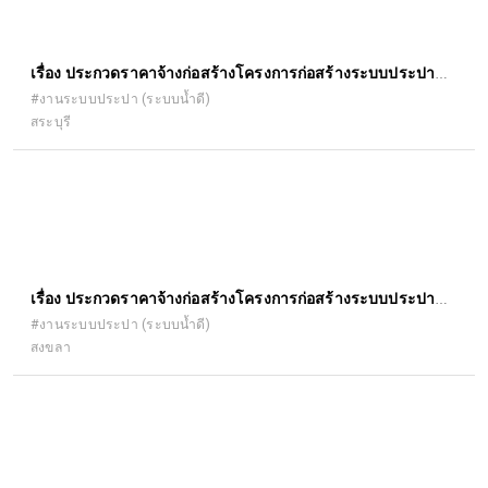
เรื่อง ประกวดราคาจ้างก่อสร้างโครงการก่อสร้างระบบประปาหอ
ถังสูง ขนาดความจุ ๔๕ ลูกบาศก์เมตร หมู่ที่ ๖ ด้วยวิธีประกวด
#งานระบบประปา (ระบบน้ำดี)
สระบุรี
ราคาอิเล็กทรอนิกส์ (e-bidding)
เรื่อง ประกวดราคาจ้างก่อสร้างโครงการก่อสร้างระบบประปา
แบบบาดาล หมู่ที่ ๙ บ้านหนองเคย ด้วยวิธีประกวดราคา
#งานระบบประปา (ระบบน้ำดี)
สงขลา
อิเล็กทรอนิกส์ (e-bidding)