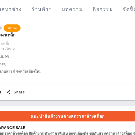
าศหาช่าง
ร้านค้าฯ
บทความ
กิจกรรม
จัดซื
ล้ว
รอช่าง
งคาเหล็ก
าเหล็ก
 บ./ตร.ม.
.ย. 68
่ระบุ
ภอสารภี จังหวัดเชียงใหม่
share
t
Share
แนะนำสินค้างานช่างลดราคาล้างสต็อก
EARANCE SALE
ลดราคาล้างสต็อก สินค้างานช่างราคาพิเศษ ถูกจนต้องทึ่ง ขนกันมา ลดราคาล้างสต็อก 4