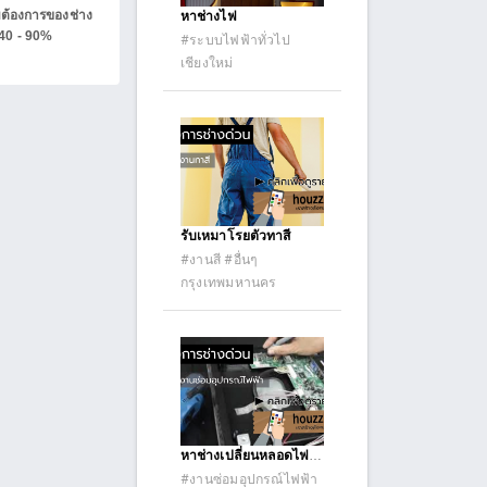
ต้องการของช่าง
หาช่างไฟ
 40 - 90%
#ระบบไฟฟ้าทั่วไป
เชียงใหม่
รับเหมาโรยตัวทาสี
#งานสี #อื่นๆ
กรุงเทพมหานคร
หาช่างเปลี่ยนหลอดไฟตู้
แช่
#งานซ่อมอุปกรณ์ไฟฟ้า