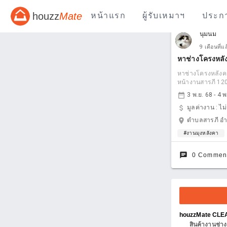
houzz
Mate
หน้าแรก
ผู้รับเหมาฯ
ประก
นุ่มนิ่ม
9 เดือนที่แ
หาช่างโครงหลั
หาช่างโครงหลังค
หน้างานสารภี 120
date_range
3 พ.ย. 68 - 4 พ
attach_money
มูลค่างาน :
ไม
location_on
ตำบลสารภี อำเ
#งานมุงหลังคา
chat
0 Commen
houzzMate CL
สินค้างานช่าง