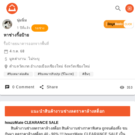
search
exit_to_app
นุ่มนิ่ม
1 ปีที่แล้ว
รอช่าง
หาช่างริ้อป้าย
รื้อป้ายธนาคารออกจากพื้นที่
date_range
4 ก.ค. 68
attach_money
มูลค่างาน :
ไม่ระบุ
location_on
ตำบลวัดเกต อำเภอเมืองเชียงใหม่ จังหวัดเชียงใหม่
#รับเหมาต่อเติม
#รับเหมาปรับปรุง (รีโนเวท)
#อื่นๆ
chat
share
remove_red_eye
0 Comment
Share
353
แนะนำสินค้างานช่างลดราคาล้างสต็อก
houzzMate CLEARANCE SALE
สินค้างานช่างลดราคาล้างสต็อก สินค้างานช่างราคาพิเศษ ถูกจนต้องทึ่ง ขน
กันมา ลดราคาล้างสต็อก 40 - 90% !!! houzzMate CLEARANCE SALE เป็น