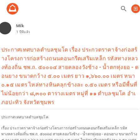
search
exit_to_app
Milk
1 ปีที่แล้ว
ประกาศเทศบาลตำบลชุมโค เรื่อง ประกวดราคาจ้างก่อสร้
างโครงการก่อสร้างถนนคอนกรีตเสริมเหล็ก รหัสทางหลว
งท้องถิ่น ชพ.ถ. ๕๐๐๐๔ สายคลองวังช้าง - น้ำตกทุ่งยอ - ด
อนยาง ขนาดกว้าง ๕.๐๐ เมตร ยาว ๑,๖๖๐.๐๐ เมตร หนา
๐.๑๕ เมตร ไหล่ทางหินคลุกข้างละ ๐.๕๐ เมตร หรือมีพื้นที่
ไม่น้อยกว่า ๘,๓๐๐ ตารางเมตร หมู่ที่ ๑๑ ตำบลชุมโค อำเ
ภอปะทิว จังหวัดชุมพร
ประกาศเทศบาลตำบลชุมโค
เรื่อง ประกวดราคาจ้างก่อสร้างโครงการก่อสร้างถนนคอนกรีตเสริมเหล็ก รหัส
ทางหลวงท้องถิ่น ชพ.ถ. ๕๐๐๐๔ สายคลองวังช้าง - น้ำตกทุ่งยอ - ดอนยาง ขนาดกว้าง