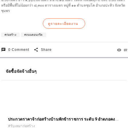
๕.๐๐ เมตร ยาว ๑,๖๖๐.๐๐ เมตร หนา๐.๑๕ เมตร ไหล่ทางหินคลุกข้างละ ๐.๕๐ เมตร
หรือมีพื้นที่ไม่น้อยกว่า ๘,๓๐๐ ตารางเมตร หมู่ที่ ๑๑ ตำบลชุมโค อำเภอปะทิว จังหวัด
ชุมพร
ดูรายละเอียดงาน
#ก่อสร้าง
#ถนนคอนกรีต
chat
share
remove_red_eye
0 Comment
Share
69
จัดซื้อจัดจ้างอื่นๆ
ประกวดราคาจ้าก่อสร้างบ้านพักข้าราชการ ระดับ 9 อำดภอคง
จังหวัดนครราชสีมา
#รับเหมาก่อสร้าง