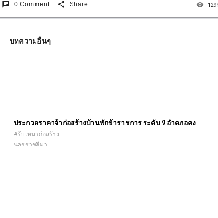
chat
share
remove_red_eye
0 Comment
Share
129
บทความอื่นๆ
ประกวดราคาจ้าก่อสร้างบ้านพักข้าราชการ ระดับ 9 อำดภอคง
จังหวัดนครราชสีมา
#รับเหมาก่อสร้าง
นครราชสีมา