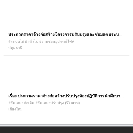
ประกวดราคาจ้างก่อสร้างโครงการปรับปรุงและซ่อมแซมระบบ
ไฟฟ้าส่องสว่าง ถนนเลียบคลอง ระบายน้ำที่ ๘ ซ้าย หมู่ที่ ๑ - หมู่ที่
#ระบบไฟฟ้าทั่วไป #งานซ่อมอุปกรณ์ไฟฟ้า
ปทุมธานี
๑๕ ตำบลคลองสาม อำเภอคลองหลวง จังหวัดปทุมธานี ตามแบบ
องค์การบริหารส่วนจังหวัดปทุมธานี ด้วยวิธีประกวดราคา
อิเล็กทรอนิกส์ (e-bidding)
เรื่อง ประกวดราคาจ้างก่อสร้างปรับปรุงห้องปฏิบัติการนักศึกษา
บัณฑิตศึกษา อาคาร ๕ ชั้น ๓ คณะ เภสัชศาสตร์ ด้วยวิธีประกวด
#รับเหมาต่อเติม #รับเหมาปรับปรุง (รีโนเวท)
เชียงใหม่
ราคาอิเล็กทรอนิกส์ (e-bidding)